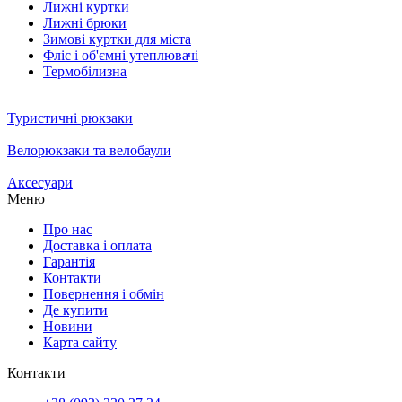
Лижні куртки
Лижні брюки
Зимові куртки для міста
Фліс і об'ємні утеплювачі
Термобілизна
Туристичні рюкзаки
Велорюкзаки та велобаули
Аксесуари
Меню
Про нас
Доставка і оплата
Гарантія
Контакти
Повернення і обмін
Де купити
Новини
Карта сайту
Контакти