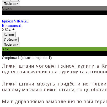
Порівняти
Сірий
Чорний
Брюки VIRAGE
В наявності
2 624
₴
Купити
У обране
Порівняти
Хакі
Чорний
Сторінка
1
(всього сторінок
1
)
Лижні штани чоловічі і жіночі купити в 
одягу призначених для туризму та активног
Лижні штани можуть придбати не тільки 
нашому магазині лижні штани, то ця обста
Ми відправляємо замовлення по всій терито