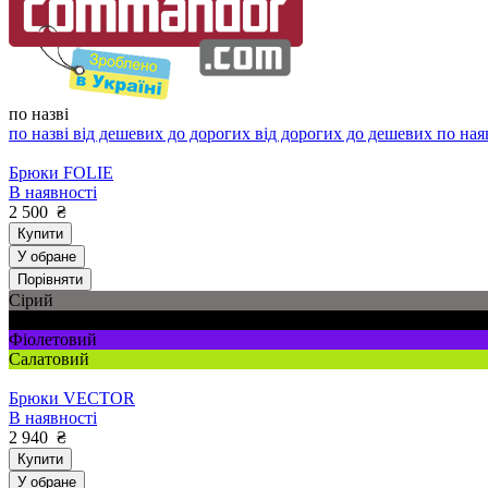
по назві
по назві
від дешевих до дорогих
від дорогих до дешевих
по ная
Брюки FOLIE
В наявності
2 500
₴
Купити
У обране
Порівняти
Сірий
Чорний
Фіолетовий
Салатовий
Брюки VECTOR
В наявності
2 940
₴
Купити
У обране