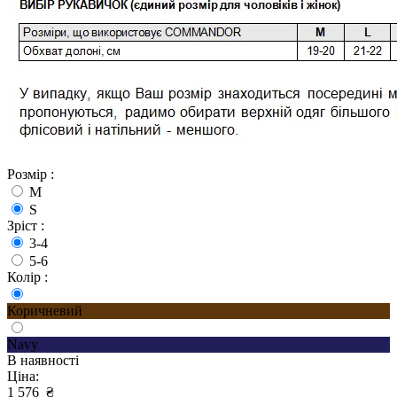
Розмір :
M
S
Зріст :
3-4
5-6
Колір :
Коричневий
Navy
В наявності
Ціна:
1 576
₴