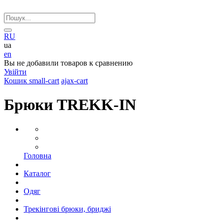
RU
ua
en
Вы не добавили товаров к сравнению
Увійти
Кошик
small-cart
ajax-cart
Брюки TREKK-IN
Головна
Каталог
Одяг
Трекінгові брюки, бриджі