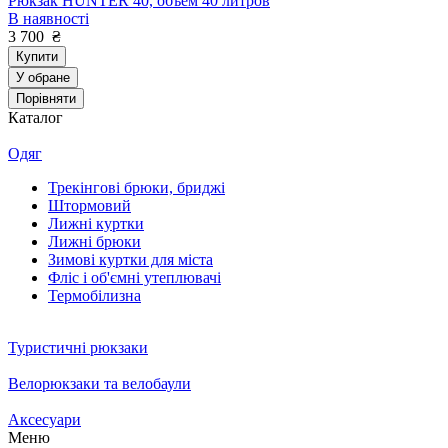
Рюкзак HUNTER 40, объем 40 литров
В наявності
3 700
₴
Купити
У обране
Порівняти
Каталог
Одяг
Трекінгові брюки, бриджі
Штормовий
Лижні куртки
Лижні брюки
Зимові куртки для міста
Фліс і об'ємні утеплювачі
Термобілизна
Туристичні рюкзаки
Велорюкзаки та велобаули
Аксесуари
Меню