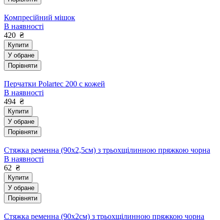
Компресійний мішок
В наявності
420
₴
Купити
У обране
Порівняти
Перчатки Polartec 200 с кожей
В наявності
494
₴
Купити
У обране
Порівняти
Стяжка ременна (90х2,5см) з трьохщілинною пряжкою чорна
В наявності
62
₴
Купити
У обране
Порівняти
Стяжка ременна (90х2см) з трьохщілинною пряжкою чорна