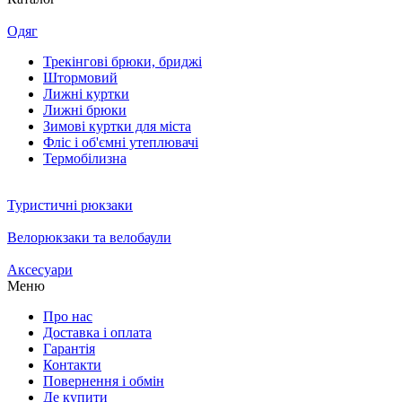
Одяг
Трекінгові брюки, бриджі
Штормовий
Лижні куртки
Лижні брюки
Зимові куртки для міста
Фліс і об'ємні утеплювачі
Термобілизна
Туристичні рюкзаки
Велорюкзаки та велобаули
Аксесуари
Меню
Про нас
Доставка і оплата
Гарантія
Контакти
Повернення і обмін
Де купити